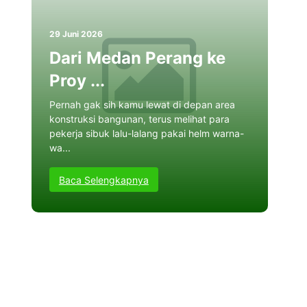
29 Juni 2026
19 J
Dari Medan Perang ke
An
Proy ...
Per
Pernah gak sih kamu lewat di depan area
Per
konstruksi bangunan, terus melihat para
baga
pekerja sibuk lalu-lalang pakai helm warna-
yang
wa...
melin
Baca Selengkapnya
Ba