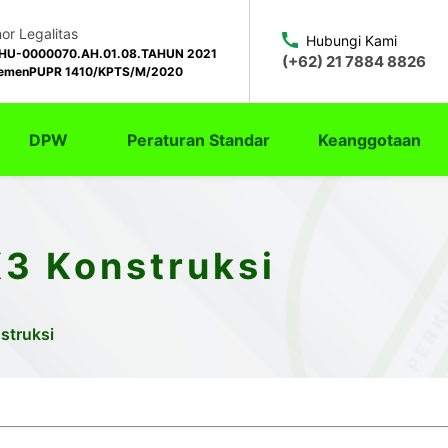
r Legalitas
Hubungi Kami
HU-0000070.AH.01.08.TAHUN 2021
(+62) 21 7884 8826
emenPUPR 1410/KPTS/M/2020
DPW
Peraturan Standar
Keanggotaan
K3 Konstruksi
struksi