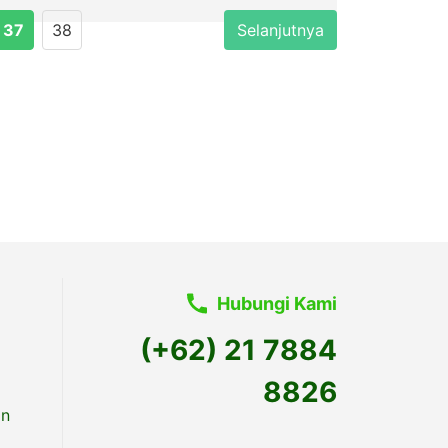
37
38
Selanjutnya
Hubungi Kami
(+62) 21 7884
8826
an