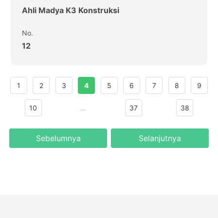
Ahli Madya K3 Konstruksi
No.
12
1
2
3
4
5
6
7
8
9
...
10
37
38
Sebelumnya
Selanjutnya