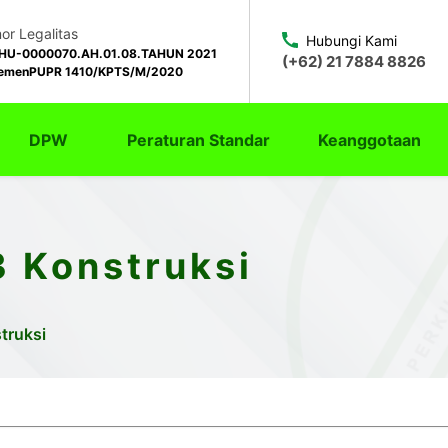
r Legalitas
Hubungi Kami
HU-0000070.AH.01.08.TAHUN 2021
(+62) 21 7884 8826
emenPUPR 1410/KPTS/M/2020
DPW
Peraturan Standar
Keanggotaan
3 Konstruksi
truksi