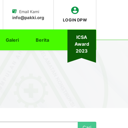
Email Kami
info@pakki.org
LOGIN DPW
ICSA
Galeri
Berita
Award
2023
Cari