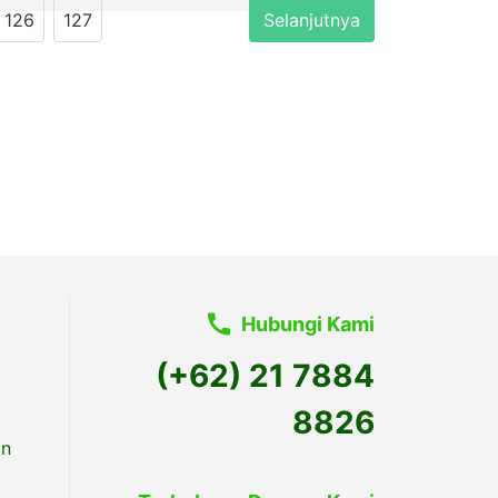
126
127
Selanjutnya
Hubungi Kami
(+62) 21 7884
8826
an