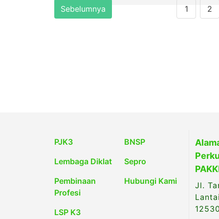
Sebelumnya
1
2
PJK3
BNSP
Alama
Perku
Lembaga Diklat
Sepro
PAKKI
Pembinaan
Hubungi Kami
Jl. T
Profesi
Lanta
1253
LSP K3