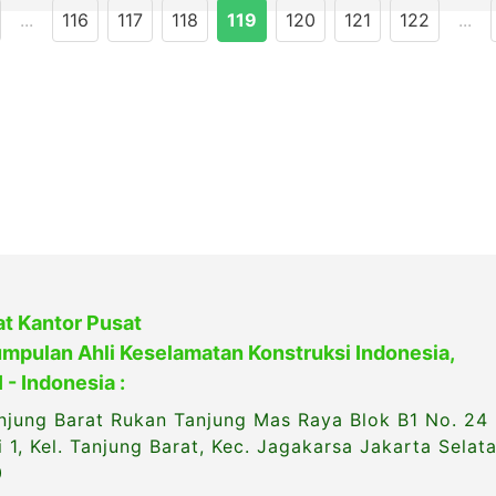
...
116
117
118
119
120
121
122
...
t Kantor Pusat
mpulan Ahli Keselamatan Konstruksi Indonesia,
 - Indonesia :
anjung Barat Rukan Tanjung Mas Raya Blok B1 No. 24
i 1, Kel. Tanjung Barat, Kec. Jagakarsa Jakarta Selat
0