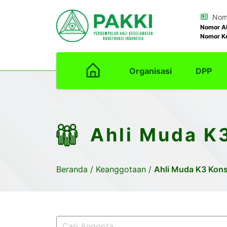
Nomo
Nomor A
Nomor K
Organisasi
DPP
Ahli Muda K
Beranda
/
Keanggotaan
/
Ahli Muda K3 Kons