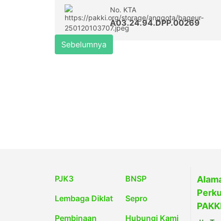
No. KTA
A03.24.94.DPP.00269
Sebelumnya
PJK3
BNSP
Alama
Perku
Lembaga Diklat
Sepro
PAKKI
Pembinaan
Hubungi Kami