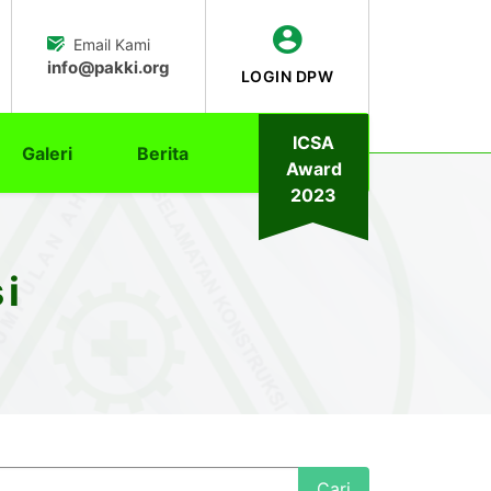
Email Kami
info@pakki.org
LOGIN DPW
ICSA
Galeri
Berita
Award
2023
i
Cari