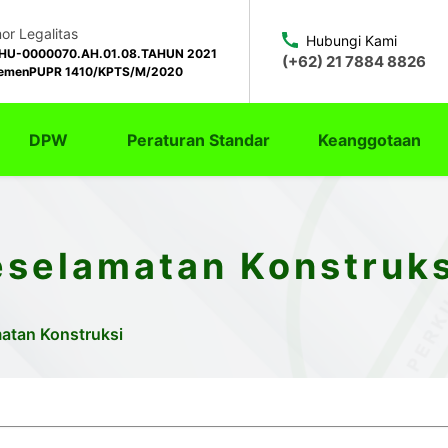
r Legalitas
Hubungi Kami
HU-0000070.AH.01.08.TAHUN 2021
(+62) 21 7884 8826
emenPUPR 1410/KPTS/M/2020
DPW
Peraturan Standar
Keanggotaan
eselamatan Konstruks
atan Konstruksi