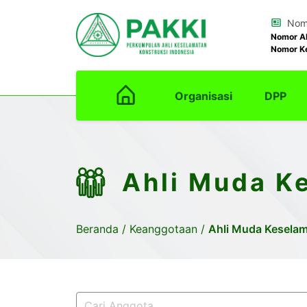
Nomo
Nomor A
Nomor K
Organisasi
DPP
Ahli Muda K
Beranda
/
Keanggotaan
/
Ahli Muda Keselam