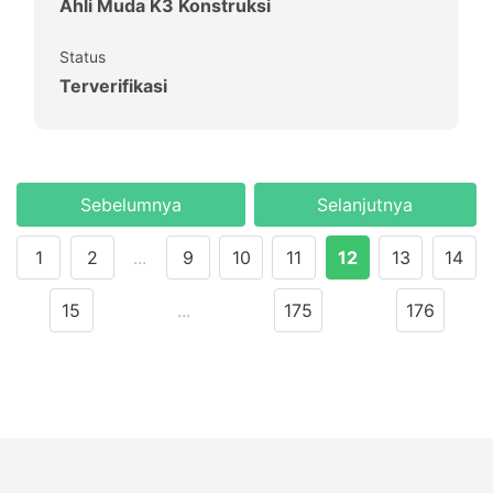
Ahli Muda K3 Konstruksi
Status
Terverifikasi
Sebelumnya
Selanjutnya
1
2
...
9
10
11
12
13
14
15
...
175
176