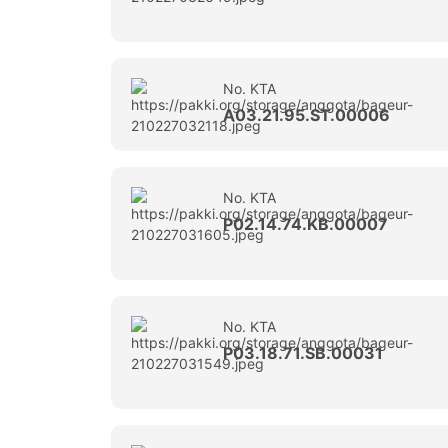
No. KTA
A03.21.95.ST.00006
No. KTA
P02.14.74.KB.00007
No. KTA
P03.18.71.SB.00031