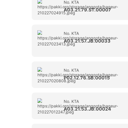
No. KTA
A03.21.79.ST.00007
No. KTA
A03.21.57.JB.00033
No. KTA
P02.12.76.SB.00015
No. KTA
A03.21.53.JB.00024