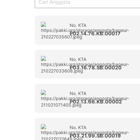
No. KTA
P02.14.76.KB.00017
No. KTA
P03.16.78.SB.00020
No. KTA
P02.13.66.KB.00002
No. KTA
P03.21.99.SB.00019