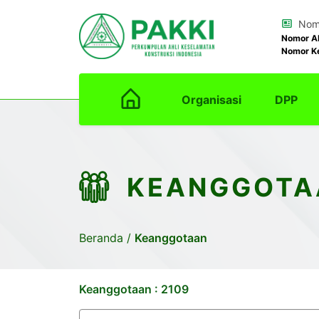
Nomo
Nomor A
Nomor K
Organisasi
DPP
KEANGGOTA
Beranda
/
Keanggotaan
Keanggotaan : 2109