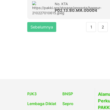
No. KTA
P02.13.80.MA.00004
Sebelumnya
1
2
PJK3
BNSP
Alama
Perku
Lembaga Diklat
Sepro
PAKKI