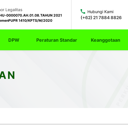
r Legalitas
Hubungi Kami
HU-0000070.AH.01.08.TAHUN 2021
(+62) 21 7884 8826
emenPUPR 1410/KPTS/M/2020
DPW
Peraturan Standar
Keanggotaan
AN