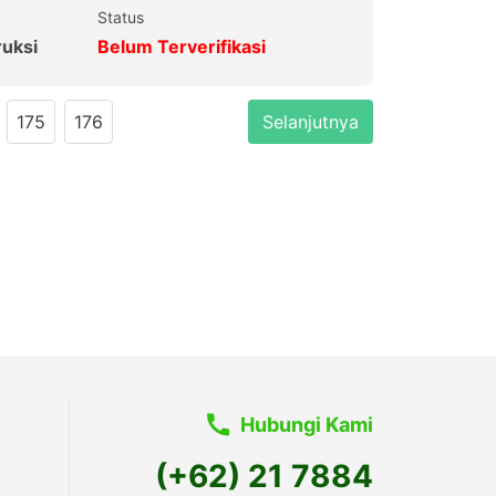
Status
ruksi
Belum Terverifikasi
175
176
Selanjutnya
Hubungi Kami
(+62) 21 7884