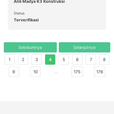
Ahli Madya K3 Konstruksi
Status
Terverifikasi
Sebelumnya
Selanjutnya
1
2
3
4
5
6
7
8
9
10
...
175
176