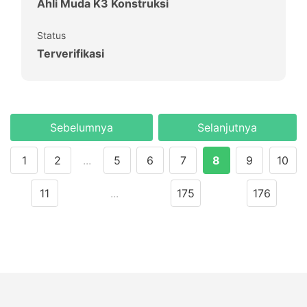
Ahli Muda K3 Konstruksi
Status
Terverifikasi
Sebelumnya
Selanjutnya
1
2
...
5
6
7
8
9
10
11
...
175
176