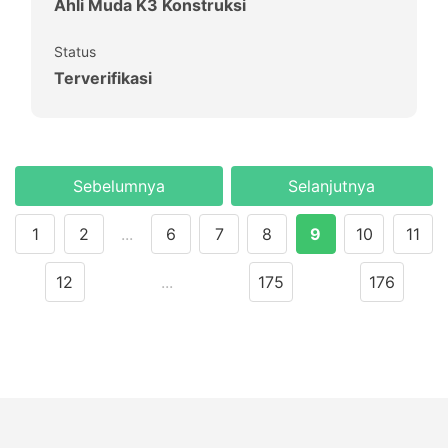
Ahli Muda K3 Konstruksi
Status
Terverifikasi
Sebelumnya
Selanjutnya
1
2
...
6
7
8
9
10
11
12
...
175
176