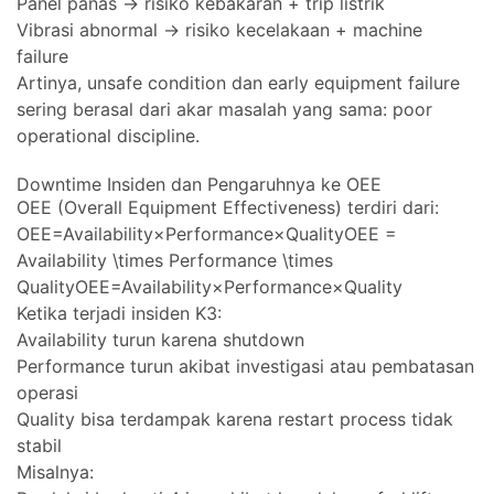
Panel panas → risiko kebakaran + trip listrik
Vibrasi abnormal → risiko kecelakaan + machine
failure
Artinya, unsafe condition dan early equipment failure
sering berasal dari akar masalah yang sama: poor
operational discipline.
Downtime Insiden dan Pengaruhnya ke OEE
OEE (Overall Equipment Effectiveness) terdiri dari:
OEE=Availability×Performance×QualityOEE =
Availability \times Performance \times
QualityOEE=Availability×Performance×Quality
Ketika terjadi insiden K3:
Availability turun karena shutdown
Performance turun akibat investigasi atau pembatasan
operasi
Quality bisa terdampak karena restart process tidak
stabil
Misalnya: