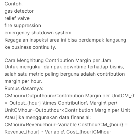
Contoh:
gas detector
relief valve
fire suppression
emergency shutdown system
Kegagalan inspeksi area ini bisa berdampak langsung
ke business continuity.
Cara Menghitung Contribution Margin per Jam
Untuk mengukur dampak downtime terhadap bisnis,
salah satu metric paling berguna adalah contribution
margin per hour.
Rumus dasarnya:
CMhour=Outputhour×Contribution Margin per UnitCM_{h
= Output_{hour} \times Contribution\ Margin\ per\
UnitCMhour​=Outputhour​×Contribution Margin per Unit
Atau jika menggunakan data finansial:
CMhour=Revenuehour−Variable CosthourCM_{hour} =
Revenue_{hour} - Variable\ Cost_{hour}CMhour​