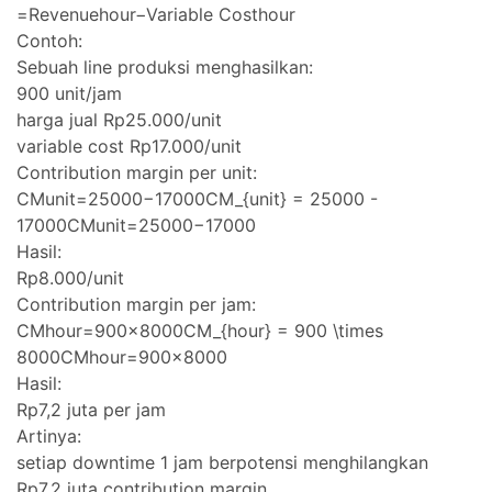
=Revenuehour​−Variable Costhour​
Contoh:
Sebuah line produksi menghasilkan:
900 unit/jam
harga jual Rp25.000/unit
variable cost Rp17.000/unit
Contribution margin per unit:
CMunit=25000−17000CM_{unit} = 25000 -
17000CMunit​=25000−17000
Hasil:
Rp8.000/unit
Contribution margin per jam:
CMhour=900×8000CM_{hour} = 900 \times
8000CMhour​=900×8000
Hasil:
Rp7,2 juta per jam
Artinya:
setiap downtime 1 jam berpotensi menghilangkan
Rp7,2 juta contribution margin.