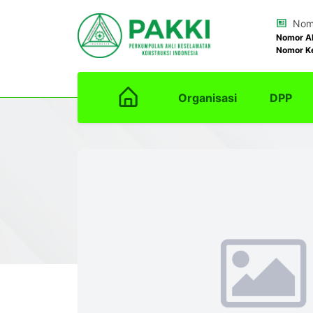
Nomo
Nomor A
Nomor K
Organisasi
DPP