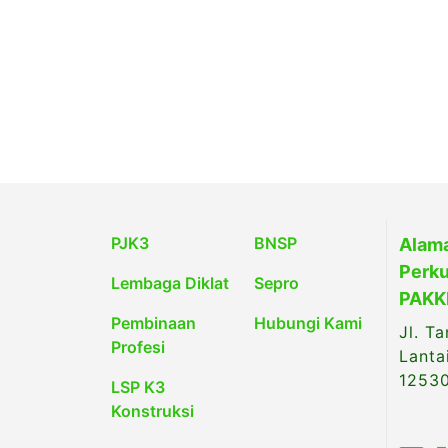
PJK3
BNSP
Alama
Perku
Lembaga Diklat
Sepro
PAKKI
Pembinaan
Hubungi Kami
Jl. T
Profesi
Lanta
1253
LSP K3
Konstruksi