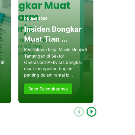
08 Juni 2026
04 Juni 2026
Insiden Bongkar
Digitali
Muat Tian ...
Sistem K
Kecelakaan Kerja Masih Menjadi
Digitalisasi s
Tantangan di Sektor
dan Kesehatan 
tif
OperasionalAktivitas bongkar
ini sudah menj
muat merupakan bagian
penting dalam
penting dalam rantai lo...
industri mod...
Baca Selengkapnya
Baca Selen