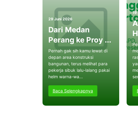
19
29 Juni 2026
A
Dari Medan
H
Perang ke Proy ...
Pe
Pernah gak sih kamu lewat di
me
depan area konstruksi
ra
bangunan, terus melihat para
ya
pekerja sibuk lalu-lalang pakai
me
helm warna-wa...
sen
Baca Selengkapnya