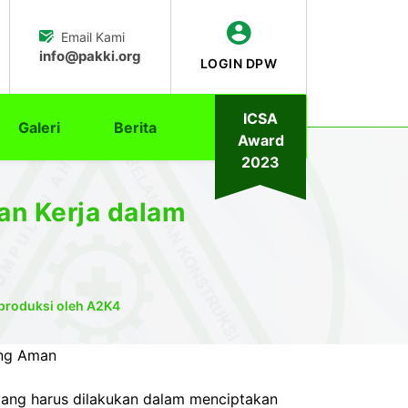
Email Kami
info@pakki.org
LOGIN DPW
ICSA
Galeri
Berita
Award
2023
an Kerja dalam
iproduksi oleh A2K4
ang Aman
yang harus dilakukan dalam menciptakan