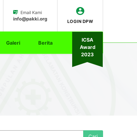
Email Kami
info@pakki.org
LOGIN DPW
ICSA
Galeri
Berita
Award
2023
Cari