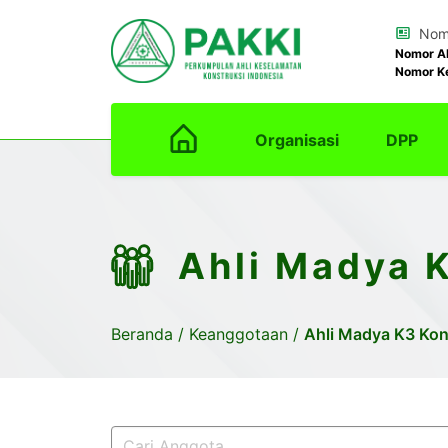
Nomo
Nomor A
Nomor K
Organisasi
DPP
Ahli Madya 
Beranda
/
Keanggotaan
/
Ahli Madya K3 Kon