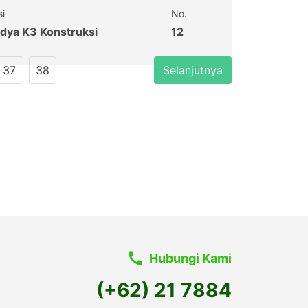
si
No.
dya K3 Konstruksi
12
37
38
Selanjutnya
Hubungi Kami
(+62) 21 7884