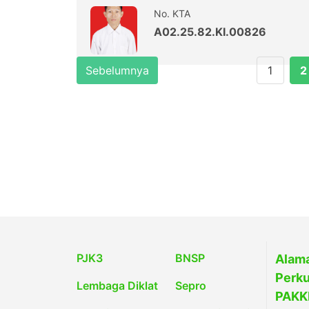
No. KTA
A02.25.82.KI.00826
Sebelumnya
1
2
PJK3
BNSP
Alama
Perku
Lembaga Diklat
Sepro
PAKKI