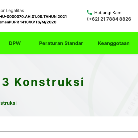
r Legalitas
Hubungi Kami
HU-0000070.AH.01.08.TAHUN 2021
(+62) 21 7884 8826
emenPUPR 1410/KPTS/M/2020
DPW
Peraturan Standar
Keanggotaan
K3 Konstruksi
struksi