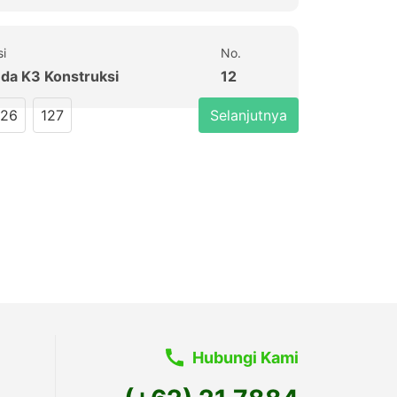
si
No.
uda K3 Konstruksi
12
126
127
Selanjutnya
Hubungi Kami