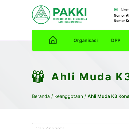
Nomo
Nomor A
Nomor K
Organisasi
DPP
Ahli Muda K
Beranda
/
Keanggotaan
/
Ahli Muda K3 Kons