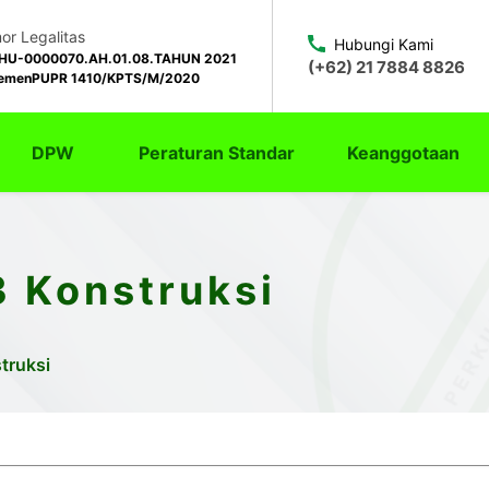
r Legalitas
Hubungi Kami
HU-0000070.AH.01.08.TAHUN 2021
(+62) 21 7884 8826
emenPUPR 1410/KPTS/M/2020
DPW
Peraturan Standar
Keanggotaan
3 Konstruksi
truksi