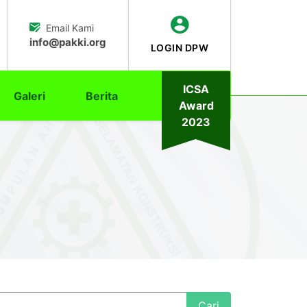
Email Kami
info@pakki.org
LOGIN DPW
ICSA
Galeri
Berita
Award
2023
Cari