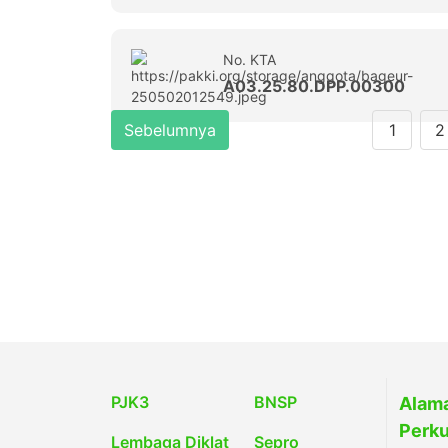
No. KTA
A03.25.80.DPP.00300
Sebelumnya
1
2
PJK3
BNSP
Alama
Perku
Lembaga Diklat
Sepro