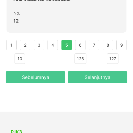
No.
12
1
2
3
4
5
6
7
8
9
...
10
126
127
Sebelumnya
Selanjutnya
PJK3