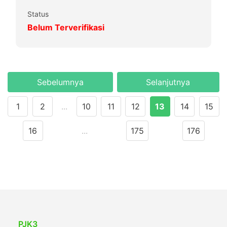
Status
Belum Terverifikasi
Sebelumnya
Selanjutnya
1
2
...
10
11
12
13
14
15
16
...
175
176
PJK3